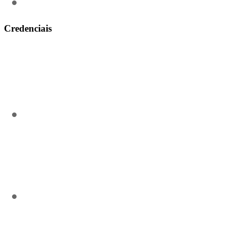
(31) 3911-0311
Credenciais