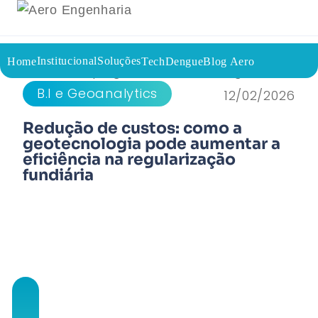
Institucional
Soluções
Home
TechDengue
Blog Aero
Voltar a página inicial do blog
B.I e Geoanalytics
12/02/2026
Redução de custos: como a
geotecnologia pode aumentar a
eficiência na regularização
fundiária