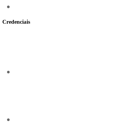
(31) 3911-0311
Credenciais