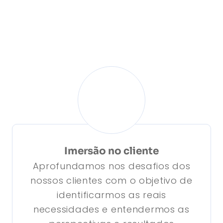
esso de tomada de
são e colocaram os
cadores das
nizações em outro
mar.
Clique ao lado!
Imersão no cliente
Aprofundamos nos desafios dos
nossos clientes com o objetivo de
identificarmos as reais
necessidades e entendermos as