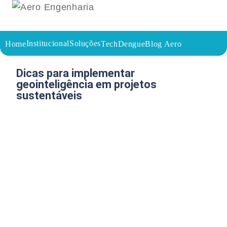
Institucional
Soluções
Home
TechDengue
Blog Aero
18/05/2026
Voltar a página inicial do blog
Dicas para implementar
geointeligência em projetos
sustentáveis