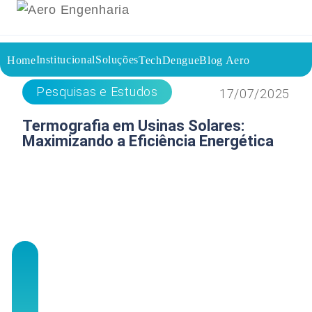
Institucional
Soluções
Home
TechDengue
Blog Aero
Voltar a página inicial do blog
Pesquisas e Estudos
17/07/2025
Termografia em Usinas Solares:
Maximizando a Eficiência Energética