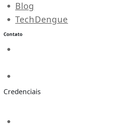
Blog
TechDengue
Contato
contato@aeroengenharia.
(31) 3911-0311
Credenciais