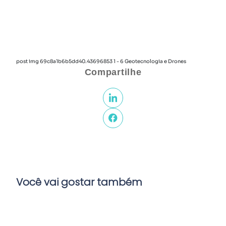
post img 69c8a1b6b5dd40.43696853 1 - 6 Geotecnologia e Drones
Compartilhe
Você vai gostar também