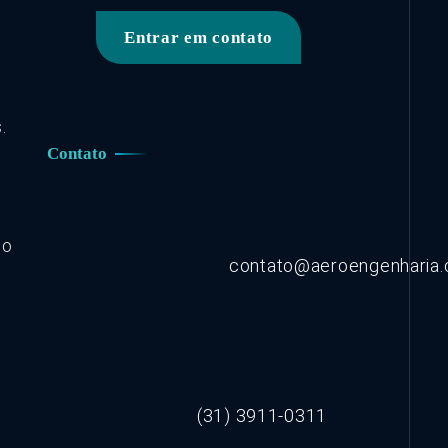
Entrar em contato
.
Contato
co
contato@aeroengenharia
(31) 3911-0311