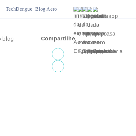
TechDengue
Blog Aero
ração
Infraestrutura
o blog
Compartilhe
ejamento Urbano
Meio Ambiente