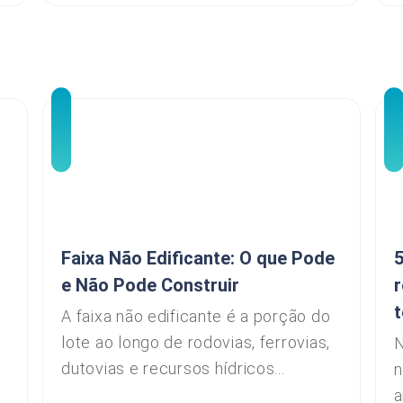
Faixa Não Edificante: O que Pode
5
e Não Pode Construir
t
A faixa não edificante é a porção do
lote ao longo de rodovias, ferrovias,
N
dutovias e recursos hídricos...
u
n
a