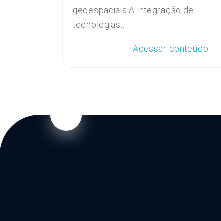
geoespaciais.A integração de
tecnologias...
Acessar conteúdo