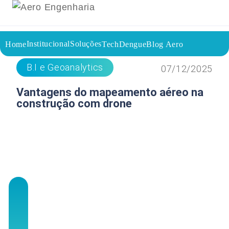
Institucional
Soluções
Home
TechDengue
Blog Aero
Voltar a página inicial do blog
B.I e Geoanalytics
07/12/2025
Vantagens do mapeamento aéreo na
construção com drone