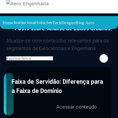
Institucional
Soluções
Home
TechDengue
Blog Aero
Posts sobre: Análise de Dados Urbanos
Atualize-se com conteúdos relevantes para os
segmentos de Geociências e Engenharia.
Faixa de Servidão: Diferença para
a Faixa de Domínio
Acessar conteúdo