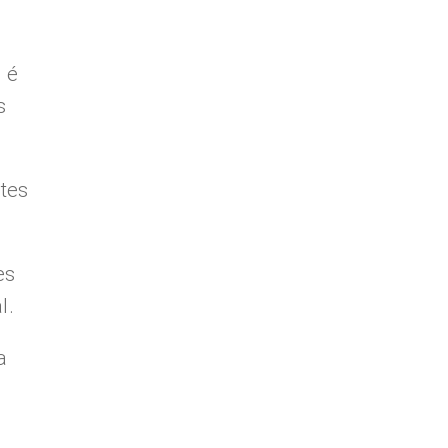
 é
s
stes
es
l.
a