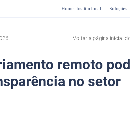
Home
Institucional
Soluções
Mine
026
Voltar a página inicial d
Plan
riamento remoto po
nsparência no setor