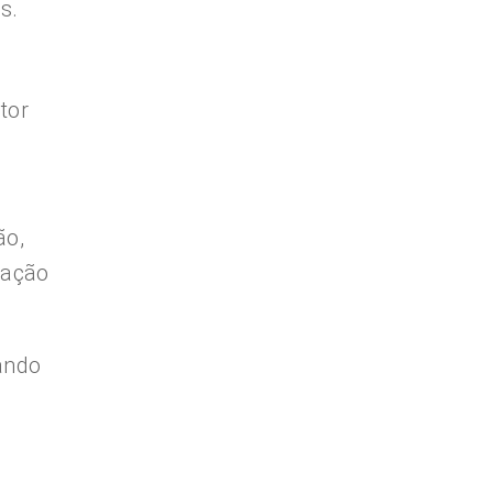
s.
tor
r
ão,
vação
ando