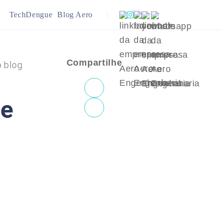
TechDengue
Blog Aero
ração
Infraestrutura
Compartilhe
o blog
ejamento Urbano
Meio Ambiente
de