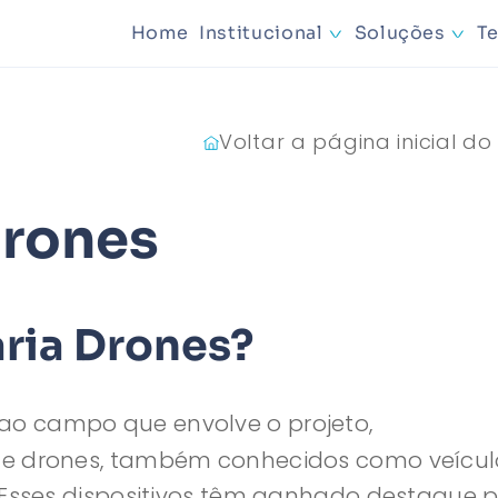
Home
Institucional
Soluções
T
Mineraçã
Voltar a página inicial do
Planejam
drones
ria Drones?
 ao campo que envolve o projeto,
de drones, também conhecidos como veícul
 Esses dispositivos têm ganhado destaque p