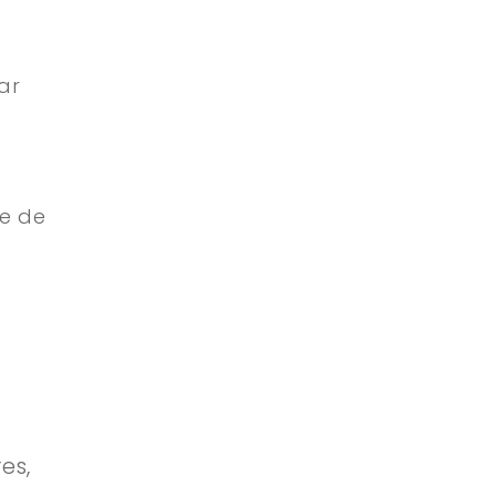
ar
de de
es,