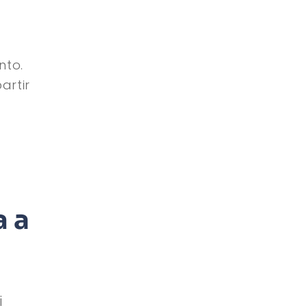
nto.
artir
a a
i