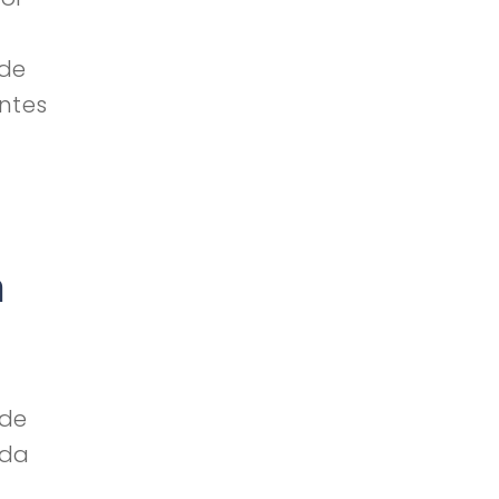
 de
ntes
a
 de
ada