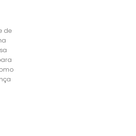
e de
na
ssa
para
 como
ença