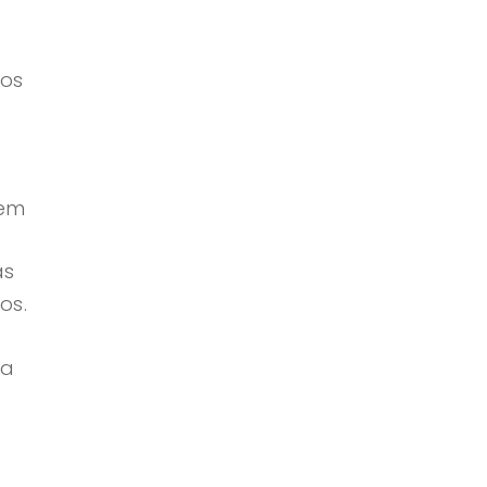
los
 em
as
os.
ua