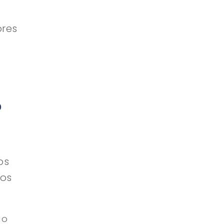
ores
?
os
dos
ão