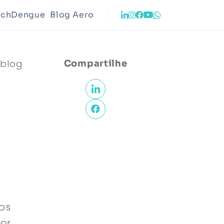
echDengue
Blog Aero
o
Infraestrutura
 blog
Compartilhe
ento Urbano
Meio Ambiente
os
or