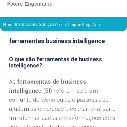
Institucional
Soluções
Home
TechDengue
Blog Aero
14/07/2025
Voltar a página inicial do blog
ferramentas business intelligence
O que são ferramentas de business
intelligence?
As
ferramentas de business
(BI) referem-se a um
intelligence
conjunto de tecnologias e práticas que
ajudam as empresas a coletar, analisar e
transformar dados em informações úteis