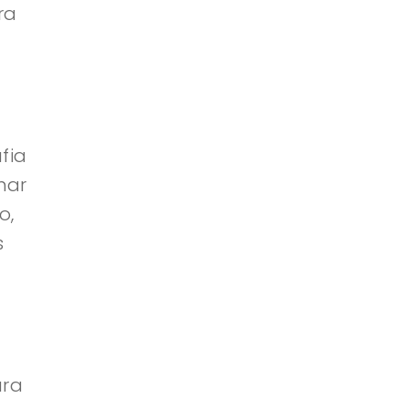
ra
fia
nar
o,
s
ara