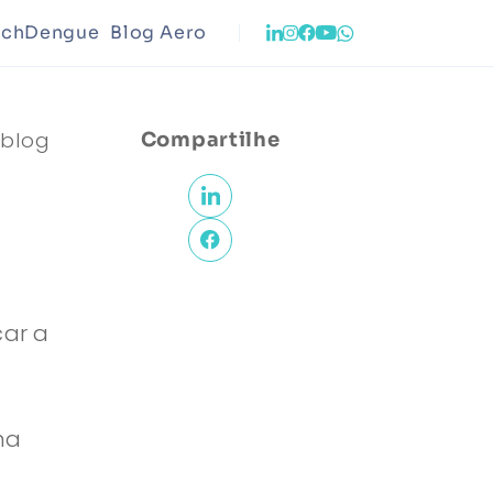
echDengue
Blog Aero
o
Infraestrutura
 blog
Compartilhe
ento Urbano
Meio Ambiente
car a
ma