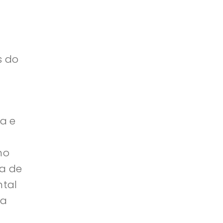
s do
a e
mo
ta de
ntal
va