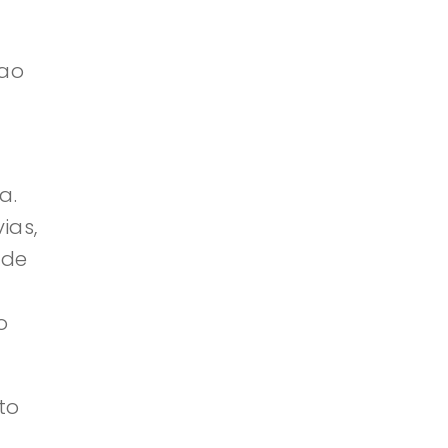
 ao
a.
ias,
 de
o
to