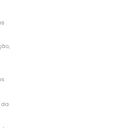
os
ção,
os
e
 da