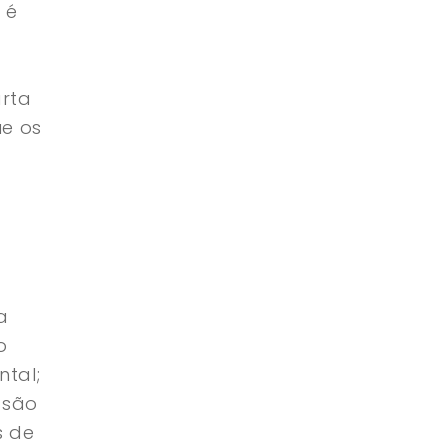
 é
arta
ue os
a
o
tal;
ssão
s de