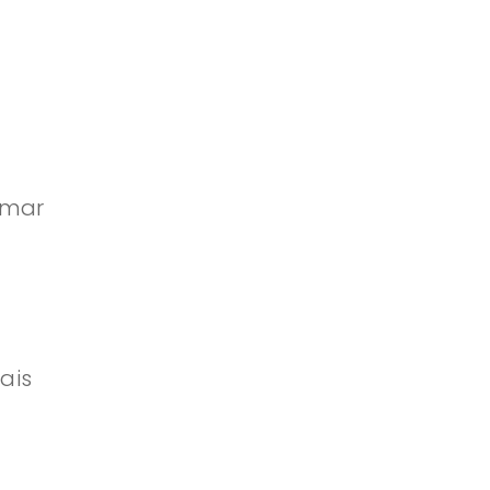
omar
ais