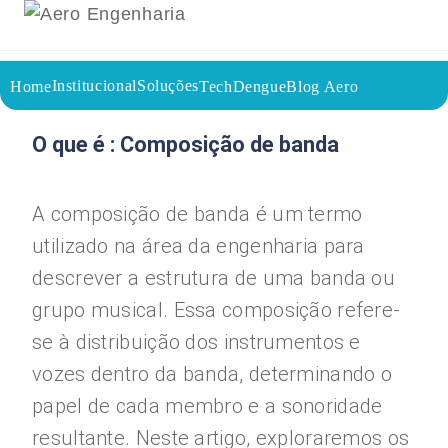
Institucional
Soluções
Home
TechDengue
Blog Aero
26/07/2023
Voltar a página inicial do blog
O que é : Composição de banda
A composição de banda é um termo
utilizado na área da engenharia para
descrever a estrutura de uma banda ou
grupo musical. Essa composição refere-
se à distribuição dos instrumentos e
vozes dentro da banda, determinando o
papel de cada membro e a sonoridade
resultante. Neste artigo, exploraremos os