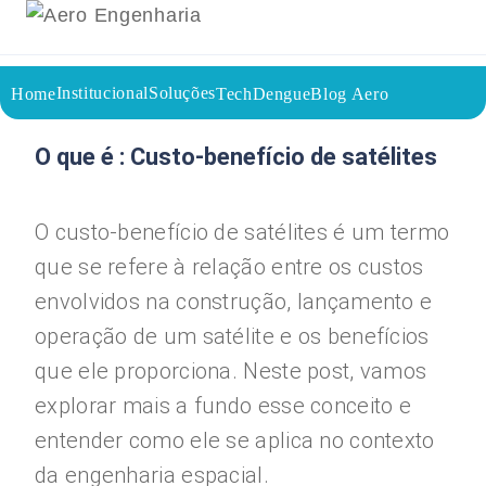
Institucional
Soluções
Home
TechDengue
Blog Aero
26/07/2023
Voltar a página inicial do blog
O que é : Custo-benefício de satélites
O custo-benefício de satélites é um termo
que se refere à relação entre os custos
envolvidos na construção, lançamento e
operação de um satélite e os benefícios
que ele proporciona. Neste post, vamos
explorar mais a fundo esse conceito e
entender como ele se aplica no contexto
da engenharia espacial.