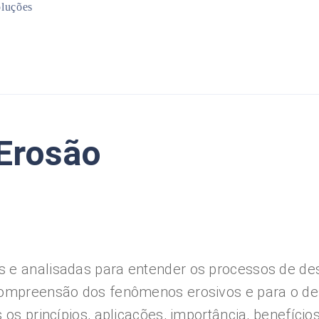
luções
Mineração
Infraestrutura
Planejamento Urbano
Meio Ambiente
 Erosão
 e analisadas para entender os processos de des
 compreensão dos fenômenos erosivos e para o de
 os princípios, aplicações, importância, benefício