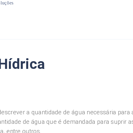
luções
Mineração
Infraestrutura
Planejamento Urbano
Meio Ambiente
Hídrica
 descrever a quantidade de água necessária par
 quantidade de água que é demandada para suprir 
a, entre outros.