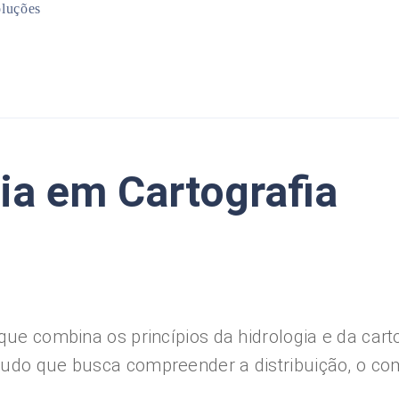
luções
Mineração
Infraestrutura
Planejamento Urbano
Meio Ambiente
ia em Cartografia
 que combina os princípios da hidrologia e da car
udo que busca compreender a distribuição, o com