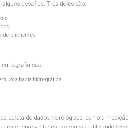
alguns desafios. Três deles são:
sso;
icos;
o de enchentes.
cartografia são:
em uma bacia hidrográfica;
 da coleta de dados hidrológicos, como a mediçã
ados e representados em mapas, utilizando técni