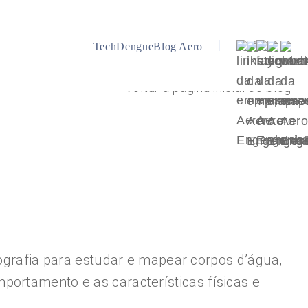
TechDengue
Blog Aero
Voltar a página inicial do blog
tografia para estudar e mapear corpos d’água,
portamento e as características físicas e