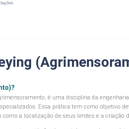
luções
Mineração
Infraestrutura
Planejamento Urbano
Meio Ambiente
veying (Agrimensora
nto)?
rimensoramento, é uma disciplina da engenhari
specializados. Essa prática tem como objetivo de
 como a localização de seus limites e a criação 