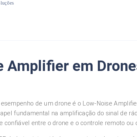
luções
Mineração
Infraestrutura
Planejamento Urbano
Meio Ambiente
e Amplifier em Drone
esempenho de um drone é o Low-Noise Amplifier 
pel fundamental na amplificação do sinal de rád
 confiável entre o drone e o controle remoto ou o