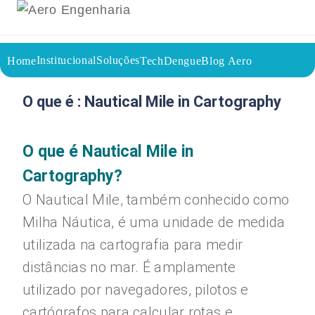
Institucional
Soluções
Home
TechDengue
Blog Aero
08/08/2023
Voltar a página inicial do blog
O que é : Nautical Mile in Cartography
O que é Nautical Mile in
Cartography?
O Nautical Mile, também conhecido como
Milha Náutica, é uma unidade de medida
utilizada na cartografia para medir
distâncias no mar. É amplamente
utilizado por navegadores, pilotos e
cartógrafos para calcular rotas e