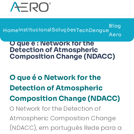
Blog
08/08/2023
Voltar a página inicial do blog
Institucional
Soluções
Home
TechDengue
Aero
O que é : Network for the
Detection of Atmospheric
Composition Change (NDACC)
O que é o Network for the
Detection of Atmospheric
Composition Change (NDACC)
O Network for the Detection of
Atmospheric Composition Change
(NDACC), em português Rede para a