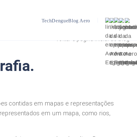
TechDengue
Blog Aero
Voltar a página inicial do blog
rafia.
ções contidas em mapas e representações
os representados em um mapa, como rios,