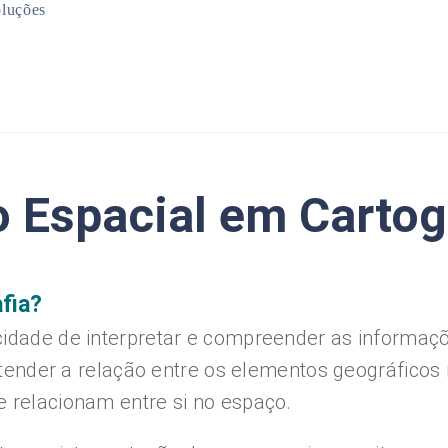
luções
Mineração
Infraestrutura
Planejamento Urbano
Meio Ambiente
o Espacial em Cartog
fia?
acidade de interpretar e compreender as informa
 entender a relação entre os elementos geográfic
 relacionam entre si no espaço.