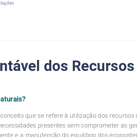
luções
Mineração
Infraestrutura
Planejamento Urbano
Meio Ambiente
entável dos Recursos
aturais?
conceito que se refere à utilização dos recursos 
 necessidades presentes sem comprometer as gera
ente e a manutenção do equilíbrio dos ecossist