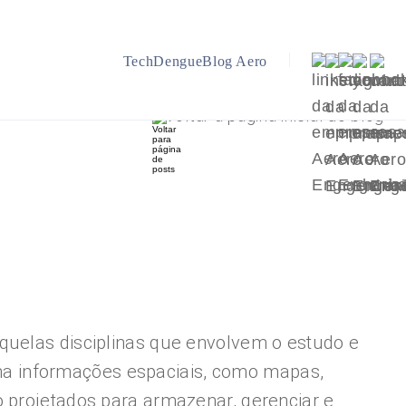
TechDengue
Blog Aero
Voltar a página inicial do blog
quelas disciplinas que envolvem o estudo e
na informações espaciais, como mapas,
o projetados para armazenar, gerenciar e