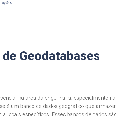
luções
Mineração
Infraestrutura
Planejamento Urbano
Meio Ambiente
ão de Geodatabases
ssencial na área da engenharia, especialmente na
ase é um banco de dados geográfico que armaze
 a locais específicos. Esses bancos de dados sã