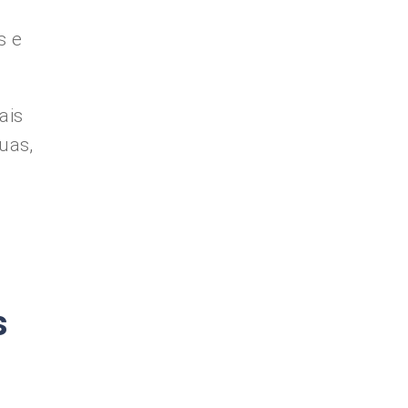
s e
ais
uas,
s