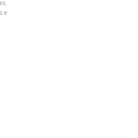
as,
s e