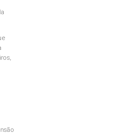
la
ue
a
ros,
ensão