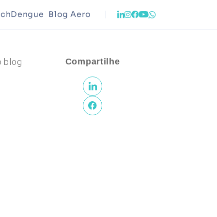
echDengue
Blog Aero
Infraestrutura
o blog
Compartilhe
to Urbano
Meio Ambiente