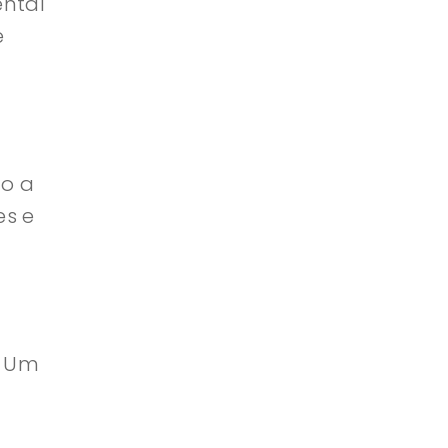
ntal
e
mo a
es e
m
. Um