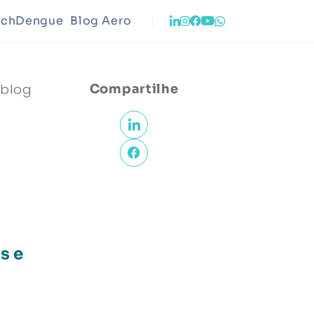
echDengue
Blog Aero
o
Infraestrutura
 blog
Compartilhe
ento Urbano
Meio Ambiente
s e