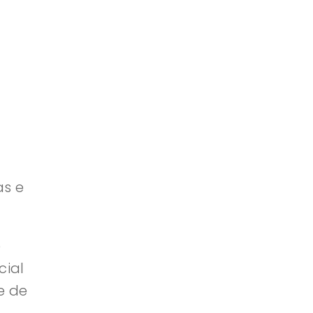
as e
e
cial
e de