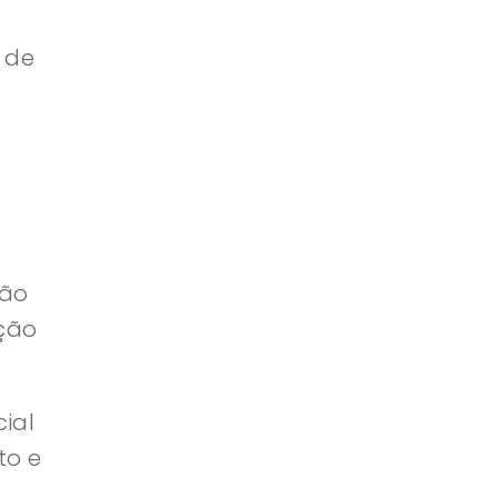
 de
são
ação
ial
to e