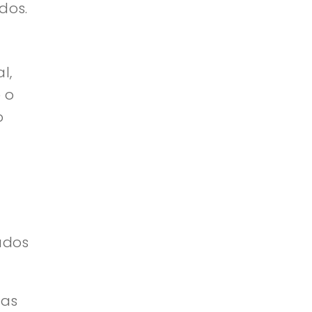
dos.
l,
 o
o
udos
cas